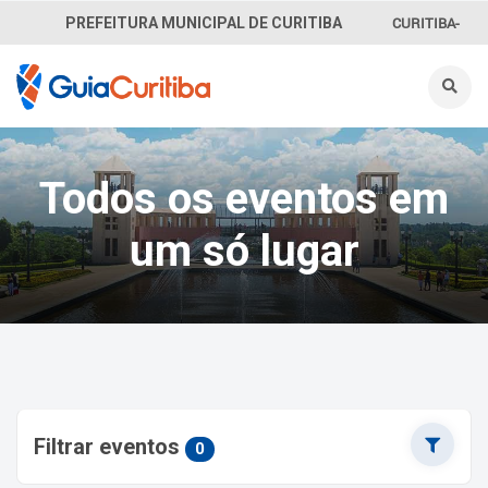
CURITIBA-
PREFEITURA MUNICIPAL DE CURITIBA
OUVE
156
INFORMAÇÃO
Todos os eventos em
SECRETARIAS
um só lugar
Filtrar eventos
0