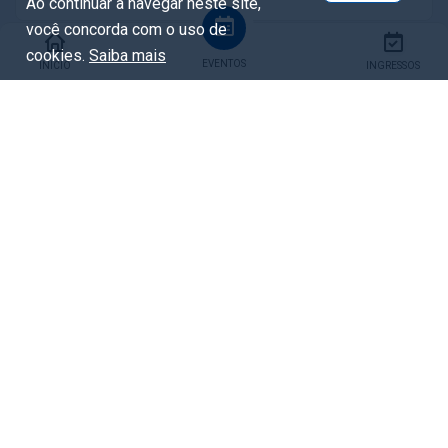
Ao continuar a navegar neste site,
você concorda com o uso de
cookies.
Saiba mais
EVENTOS
INÍCIO
INGRESSOS
Compartilhar
Facebook
Whatsapp
X / Twitter
Copiar URL
Eventos relacionados