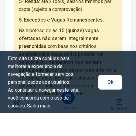
5º Renda:
até 2 (dois) salários mínimos per
capta (sujeito a comprovação).
5. Exceções e Vagas Remanescentes:
Na hipótese de as
15 (quinze) vagas
ofertadas não serem integralmente
preenchidas
com base nos critérios
estabelecidos neste edital, poderão ser
Este site utiliza cookies para
selecionados
candidatos que tenham
melhorar a experiência de
participado de cursos em período inferior a
navegação e fornecer serviços
30 (trinta) dias
, desde que atendam aos
personalizados aos usuários.
Ok
critérios de seleção obedecendo a
Ao continuar a navegar neste site,
seguinte
ordem de prioridade
:
você concorda com o uso de
1. Candidatos que possuam o
curso de Boas
cookies.
Saiba mais
EVENTOS
INÍCIO
INGRESSOS
Práticas para Serviços de Alimentação
com
data de validade igual ou inferior a 1 (um) ano
da data de início do curso pretendido.