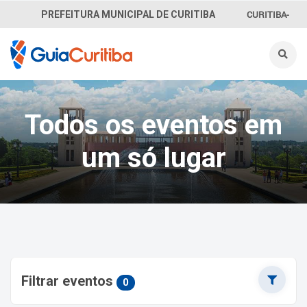
CURITIBA-
PREFEITURA MUNICIPAL DE CURITIBA
OUVE
156
INFORMAÇÃO
Todos os eventos em
SECRETARIAS
um só lugar
Filtrar eventos
0