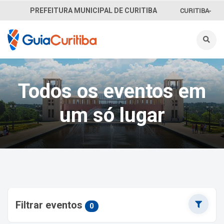
CURITIBA-
PREFEITURA MUNICIPAL DE CURITIBA
OUVE
156
INFORMAÇÃO
Todos os eventos em
SECRETARIAS
um só lugar
Filtrar eventos
0