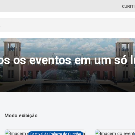
CURIT
os os eventos em um só l
Modo exibição
Festival da Palavra de Curitiba