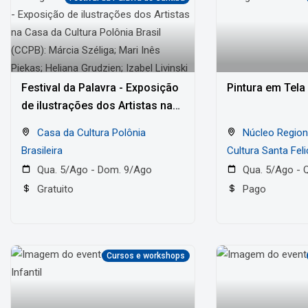
Festival da Palavra - Exposição
Pintura em Tela
de ilustrações dos Artistas na
Casa da Cultura Polônia Brasil
Casa da Cultura Polônia
Núcleo Regional de Arte e
(CCPB): Márcia Széliga; Mari
Brasileira
Cultura Santa Fel
Inês Piekas; Heliana Grudzien;
Qua. 5/Ago - Dom. 9/Ago
Qua. 5/Ago - 
Izabel Livinski
Gratuito
Pago
Cursos e workshops