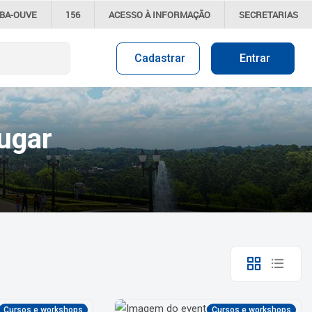
IBA-OUVE
156
ACESSO À
INFORMAÇÃO
SECRETARIAS
Cadastrar
Entrar
ugar
Cursos e workshops
Cursos e workshops