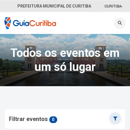
CURITIBA-
PREFEITURA MUNICIPAL DE CURITIBA
OUVE
156
INFORMAÇÃO
Todos os eventos em
SECRETARIAS
um só lugar
Filtrar eventos
0