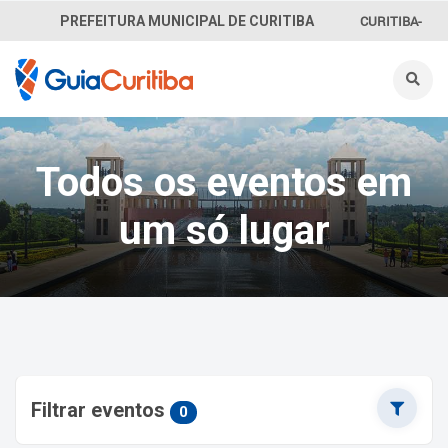
CURITIBA-
PREFEITURA MUNICIPAL DE CURITIBA
OUVE
156
INFORMAÇÃO
Todos os eventos em
SECRETARIAS
um só lugar
Filtrar eventos
0