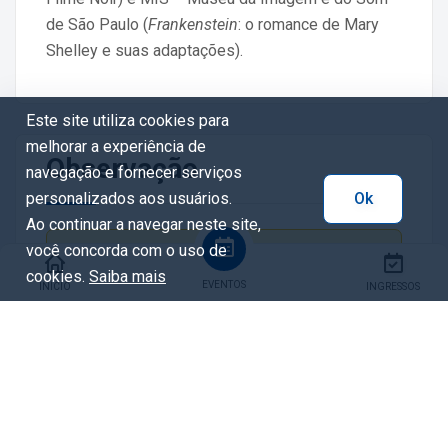
de São Paulo (
Frankenstein
: o romance de Mary
Shelley e suas adaptações).
Este site utiliza cookies para
melhorar a experiência de
Observação
navegação e fornecer serviços
personalizados aos usuários.
Ok
Ao continuar a navegar neste site,
você concorda com o uso de
A aula acontecerá na Sala Valêncio Xavier,
cookies.
Saiba mais
localizada no subsolo do Cine Passeio.
EVENTOS
INÍCIO
INGRESSOS