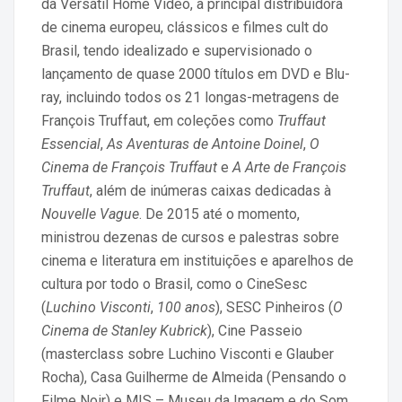
da Versátil Home Video, a principal distribuidora
de cinema europeu, clássicos e filmes cult do
Brasil, tendo idealizado e supervisionado o
lançamento de quase 2000 títulos em DVD e Blu-
ray, incluindo todos os 21 longas-metragens de
François Truffaut, em coleções como
Truffaut
Essencial
,
As Aventuras de Antoine Doinel
,
O
Cinema de François Truffaut
e
A Arte de François
Truffaut
, além de inúmeras caixas dedicadas à
Nouvelle Vague
. De 2015 até o momento,
ministrou dezenas de cursos e palestras sobre
cinema e literatura em instituições e aparelhos de
cultura por todo o Brasil, como o CineSesc
(
Luchino Visconti
,
100 anos
), SESC Pinheiros (
O
Cinema de Stanley Kubrick
), Cine Passeio
(masterclass sobre Luchino Visconti e Glauber
Rocha), Casa Guilherme de Almeida (Pensando o
Filme Noir) e MIS – Museu da Imagem e do Som