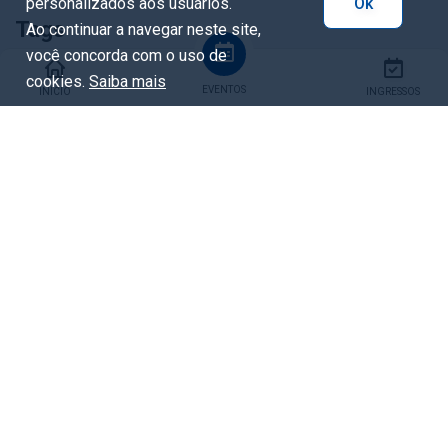
personalizados aos usuários.
Ok
Tags
Ao continuar a navegar neste site,
você concorda com o uso de
cookies.
Saiba mais
ruadaliteratura
EVENTOS
INÍCIO
INGRESSOS
Compartilhar
Facebook
Whatsapp
X / Twitter
Copiar URL