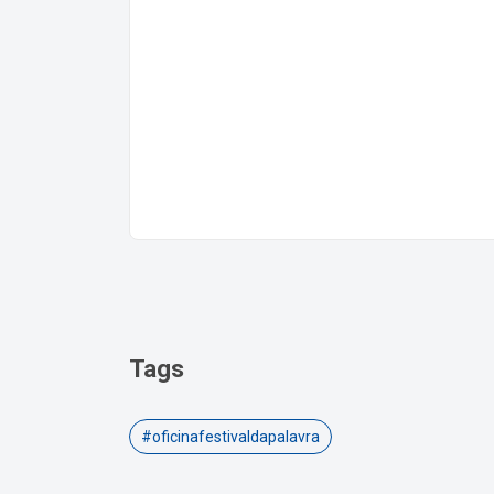
Tags
#oficinafestivaldapalavra