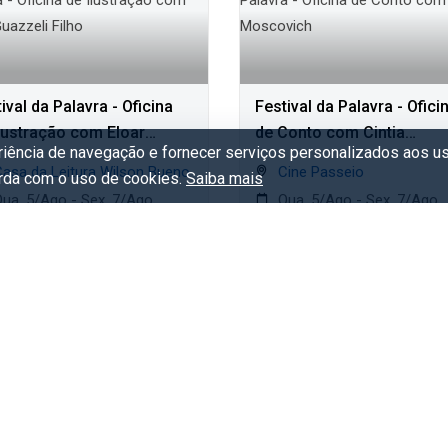
ival da Palavra - Oficina
Festival da Palavra - Ofici
Ilustração com Eloar
de Conto com Cintia
eriência de navegação e fornecer serviços personalizados aos us
zeli Filho
Moscovich
Casa da Leitura Wilson Bueno
Cine Passeio
orda com o uso de cookies.
Saiba mais
ua. 5/Ago - Sex. 7/Ago
Qua. 5/Ago - Sex. 7/Ago
ratuito
Gratuito