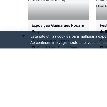
 Capa -
Exposição Guimarães Rosa &
Fest
ses
Poty
de 
Este site utiliza cookies para melhorar a exp
Guaz
do Parana
Memorial de Curitiba
Ao continuar a navegar neste site, você conc
 9/Ago
Qua. 5/Ago - Dom. 9/Ago
Q
Gratuito
G