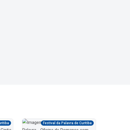
ritiba
Festival da Palavra de Curitiba
Fe