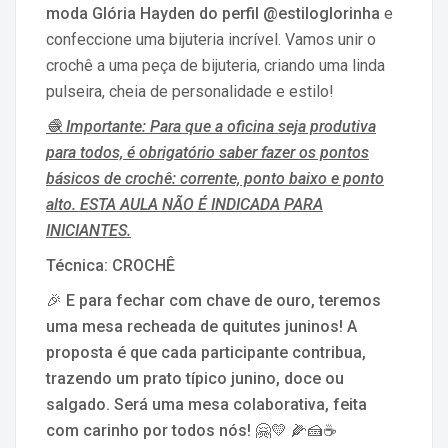
moda Glória Hayden do perfil @estiloglorinha
e
confeccione uma bijuteria incrível. Vamos unir o
crochê a uma peça de bijuteria, criando uma linda
pulseira, cheia de personalidade e estilo!
🧶 Importante: Para que a oficina seja produtiva
para todos, é obrigatório saber fazer os pontos
básicos de crochê: corrente, ponto baixo e ponto
alto. ESTA AULA NÃO É INDICADA PARA
INICIANTES.
Técnica: CROCHÊ
🎉
E para fechar com chave de ouro, teremos
uma mesa recheada de quitutes juninos! A
proposta é que cada participante contribua,
trazendo um prato típico junino, doce ou
salgado. Será uma mesa colaborativa, feita
com carinho por todos nós!
🤗💛 🌽🍰☕