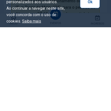
convênio com o Estacionamento da Ordem
personalizados aos usuários.
Ok
(Rua Treze de Maio, 635), para o período de
Ao continuar a navegar neste site,
4 horas por R$ 12,00. Carimbe seu ticket na
você concorda com o uso de
recepção.
cookies.
Saiba mais
EVENTOS
INÍCIO
INGRESSOS
LISTA DE ESPERA: Caso as vagas estejam
esgotadas, entre para a “lista de espera”
pelo link
bit.ly/44PMC6a
.
INFORMAÇÕES: Entre em contato pelo
WhatsApp do Liceu no número 41 3250-
7710 ou clique neste link (
https://wa.me/554132507710
) para
receber informações exclusivas e
conteúdos especiais.