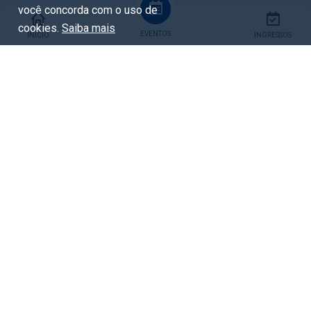
você concorda com o uso de
#oficinafestivaldapalavra
cookies.
Saiba mais
EVENTOS
INÍCIO
INGRESSOS
Compartilhar
Facebook
Whatsapp
X / Twitter
Copiar URL
Eventos relacionados