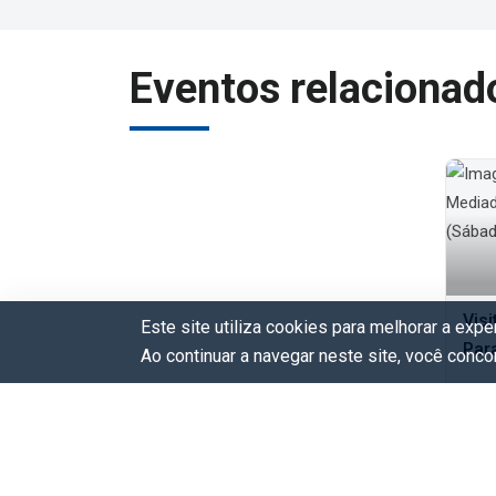
Eventos relacionad
Vis
Este site utiliza cookies para melhorar a exp
Par
Ao continuar a navegar neste site, você conc
S
G