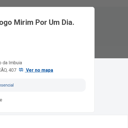
logo Mirim Por Um Dia.
o da Imbuia
ÇÃO, 407
Ver no mapa
esencial
te