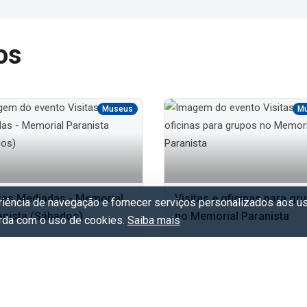
os
Museus
M
itas Mediadas - Memorial
Visitas e oficinas para gr
eriência de navegação e fornecer serviços personalizados aos us
anista (Sábados)
no Memorial Paranista
orda com o uso de cookies.
Saiba mais
Memorial Paranista
Memorial Paranista
áb. 8/Ago - Sáb. 29/Ago
Qua. 30/Set - Sex. 27/Nov
ratuito
Gratuito