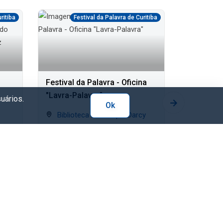
ritiba
Festival da Palavra de Curitiba
Fe
Festival da Palavra - Oficina
Festival 
"Lavra-Palavra"
redonda 
uários.
Ok
ilustração
Biblioteca Munincipal Darcy
Bibliot
infantoju
Ribeiro
Sáb. 8/
Sáb. 8/Ago - Sáb. 8/Ago
Gratuit
Gratuito