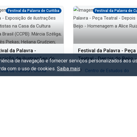
Festival da Palavra de Curitiba
Festival da Palavra de Cu
ival da Palavra -
Festival da Palavra - Peça
osição de ilustrações dos
Teatral - Depois do Beijo -
eriência de navegação e fornecer serviços personalizados aos us
stas na Casa da Cultura
Homenagem a Alice Ruiz
orda com o uso de cookies.
Saiba mais
Centro de Estudos do
ônia Brasil (CCPB): Márcia
leira
Movimento Casa Hoffmann
iga; Mari Inês Piekas;
ua. 5/Ago - Dom. 9/Ago
Sex. 7/Ago - Dom. 9/Ago
ana Grudzien; Izabel
ratuito
Gratuito
nski