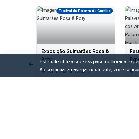
ra de Curitiba
Festival da Palavra de Curitiba
 Capa -
Exposição Guimarães Rosa &
Fest
ses
Poty
Exp
Este site utiliza cookies para melhorar a exp
Arti
Ao continuar a navegar neste site, você conc
do Parana
Memorial de Curitiba
Casa da Cultura Polônia
Pol
Brasi
 9/Ago
Qua. 5/Ago - Dom. 9/Ago
Szél
Q
Gratuito
Heli
G
Livi