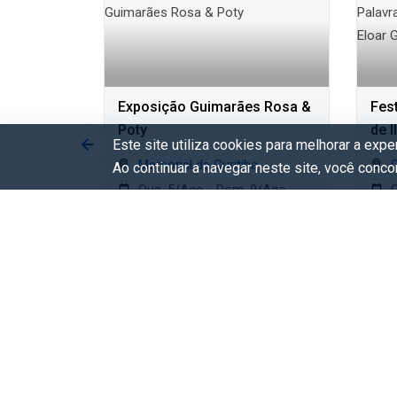
 Capa -
Exposição Guimarães Rosa &
Fest
ses
Poty
de 
Este site utiliza cookies para melhorar a exp
Guaz
do Parana
Memorial de Curitiba
Ao continuar a navegar neste site, você conc
 9/Ago
Qua. 5/Ago - Dom. 9/Ago
Q
Gratuito
G