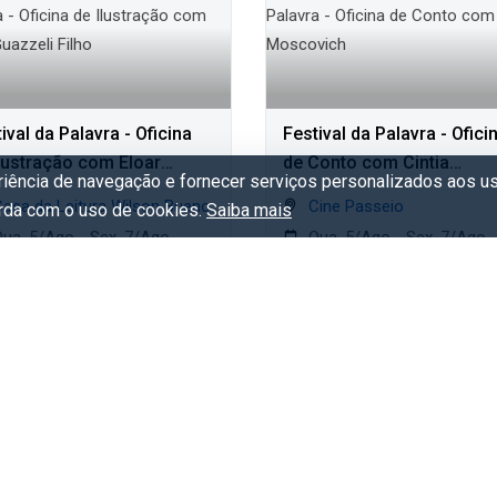
ival da Palavra - Oficina
Festival da Palavra - Ofici
Ilustração com Eloar
de Conto com Cintia
eriência de navegação e fornecer serviços personalizados aos us
zeli Filho
Moscovich
Casa da Leitura Wilson Bueno
Cine Passeio
orda com o uso de cookies.
Saiba mais
ua. 5/Ago - Sex. 7/Ago
Qua. 5/Ago - Sex. 7/Ago
ratuito
Gratuito