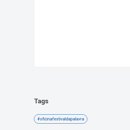
Tags
#oficinafestivaldapalavra