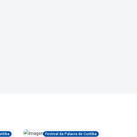
ritiba
Festival da Palavra de Curitiba
Fe