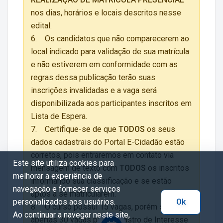
nos dias, horários e locais descritos nesse
edital.
6. Os candidatos que não comparecerem ao
local indicado para validação de sua matrícula
e não estiverem em conformidade com as
regras dessa publicação terão suas
inscrições invalidadas e a vaga será
disponibilizada aos participantes inscritos em
Lista de Espera.
7. Certifique-se de que
TODOS
os seus
dados cadastrais do Portal E-Cidadão estão
corretos, pois entraremos em contato via
Este site utiliza cookies para
mensagem de texto com
TODOS
os inscritos
melhorar a experiência de
informando sua classificação e se estão
navegação e fornecer serviços
aptos a se matricularem.
personalizados aos usuários.
Ok
8. O curso possui 15 vagas, porém serão
Ao continuar a navegar neste site,
abertas 30 vagas para Cadastro de Interesse