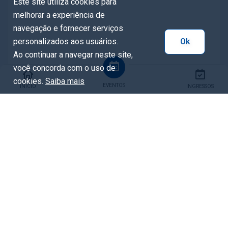
Este site utiliza cookies para
melhorar a experiência de
navegação e fornecer serviços
personalizados aos usuários.
Ok
Ao continuar a navegar neste site,
você concorda com o uso de
cookies.
Saiba mais
EVENTOS
INÍCIO
INGRESSOS
Tags
Apresentação
bandas
Capoeira
CMDPcD
cultura
#dança
Direitosdapessoacomdeficiência