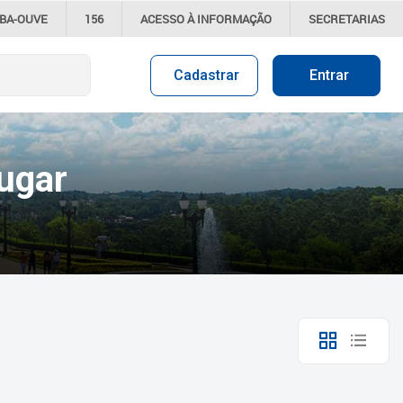
IBA-OUVE
156
ACESSO À
INFORMAÇÃO
SECRETARIAS
Cadastrar
Entrar
ugar