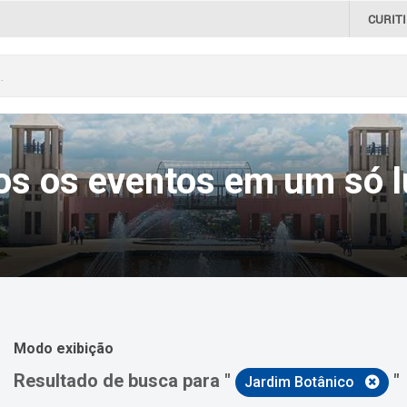
CURIT
os os eventos em um só l
Modo exibição
Resultado de busca para "
"
Jardim Botânico