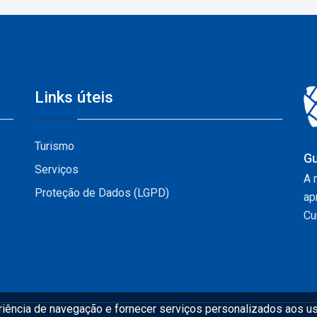
Links úteis
Turismo
Gu
Serviços
A 
Proteção de Dados (LGPD)
ap
Cur
eriência de navegação e fornecer serviços personalizados aos us