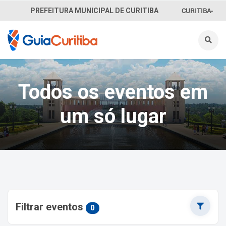
CURITIBA-
PREFEITURA MUNICIPAL DE CURITIBA
OUVE
156
INFORMAÇÃO
Todos os eventos em
SECRETARIAS
um só lugar
Filtrar eventos
0