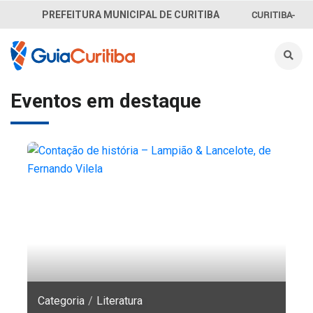
CURITIBA-
PREFEITURA MUNICIPAL DE CURITIBA
OUVE
156
INFORMAÇÃO
Eventos em destaque
SECRETARIAS
Categoria
Categoria
Categoria
Categoria
Categoria
/
/
/
/
/
Festival da Palavra de Curitiba
Teatro e espetáculos
Literatura
Cinema
Feiras