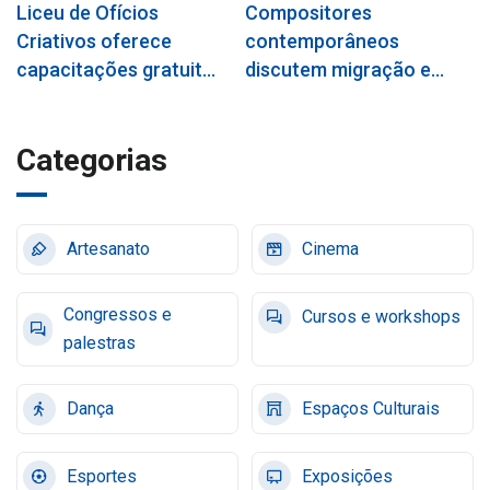
Liceu de Ofícios
Compositores
P
Criativos oferece
contemporâneos
n
capacitações gratuitas
discutem migração e
i
em TikTok
fé pela música erudita
a
Categorias
Artesanato
Cinema
Congressos e
Cursos e workshops
palestras
Dança
Espaços Culturais
Esportes
Exposições