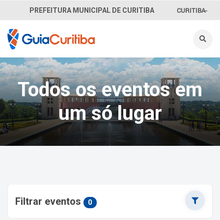
CURITIBA-
PREFEITURA MUNICIPAL DE CURITIBA
OUVE
156
INFORMAÇÃO
Todos os eventos em
SECRETARIAS
um só lugar
Filtrar eventos
0