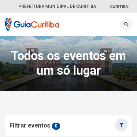
CURITIBA-
PREFEITURA MUNICIPAL DE CURITIBA
OUVE
156
INFORMAÇÃO
Todos os eventos em
SECRETARIAS
um só lugar
Filtrar eventos
0