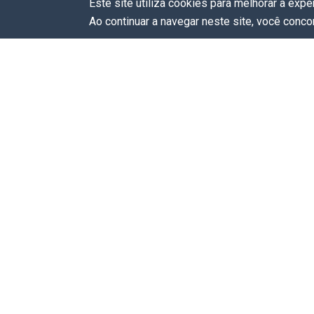
Este site utiliza cookies para melhorar a exp
Ao continuar a navegar neste site, você conc
Eventos
Hoje
Amanhã
Final de semana
Neste mês
Todos eventos