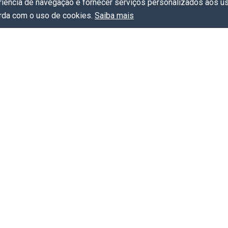
eriência de navegação e fornecer serviços personalizados aos us
orda com o uso de cookies.
Saiba mais
Links úteis
Turismo
Gu
Serviços
A 
Proteção de Dados (LGPD)
ap
Cur