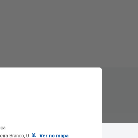
iça
eira Branco, 0
Ver no mapa