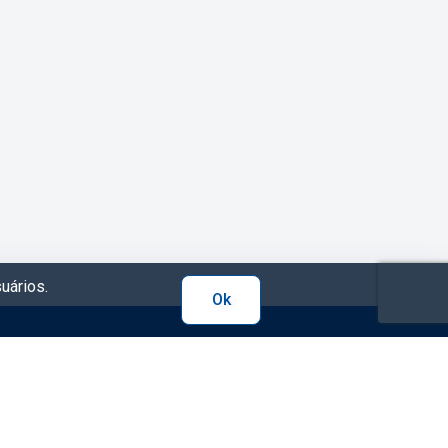
uários.
Ok