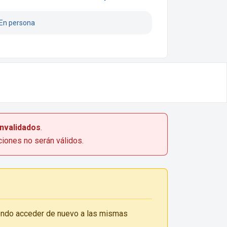
En persona
invalidados
.
ciones no serán válidos.
diendo acceder de nuevo a las mismas