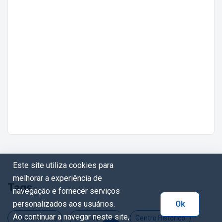
Este site utiliza cookies para
melhorar a experiência de
Tags
navegação e fornecer serviços
personalizados aos usuários.
Ok
Ao continuar a navegar neste site,
árvore da vida
Auto de Natal
Centro Histórico