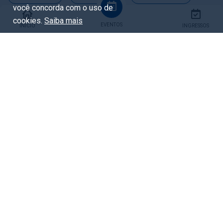
você concorda com o uso de
Largo da Ordem
Natal
Natal de música
cookies.
Saiba mais
EVENTOS
INÍCIO
INGRESSOS
Compartilhar
Facebook
Whatsapp
X / Twitter
Copiar URL
Eventos relacionados