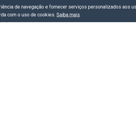
eriência de navegação e fornecer serviços personalizados aos us
orda com o uso de cookies.
Saiba mais
os
Não existem eventos relacionados.
Links úteis
Turismo
Gu
Serviços