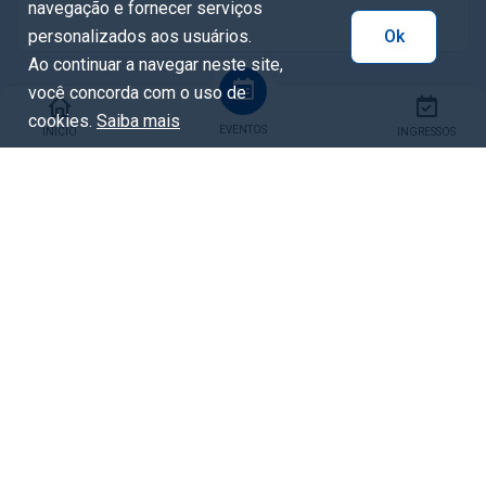
navegação e fornecer serviços
personalizados aos usuários.
Ok
Ao continuar a navegar neste site,
você concorda com o uso de
Local
cookies.
Saiba mais
EVENTOS
INÍCIO
INGRESSOS
Faróis do Saber em Praças e Bibliotecas
Temáticas
Avenida João Gualberto, 141