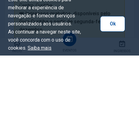
Centro, Curitiba
melhorar a experiência de
🎟️
Ingressos gratuitos, disponíveis pelo
navegação e fornecer serviços
Guia Curitiba a partir de segunda-feira, 9 de
personalizados aos usuários.
Ok
dezembro.
Ao continuar a navegar neste site,
você concorda com o uso de
cookies.
Saiba mais
EVENTOS
INÍCIO
INGRESSOS
Local
Unidade de Interesse de Preservação Teatro
Guaíra
R. CONS. LAURINDO, 175