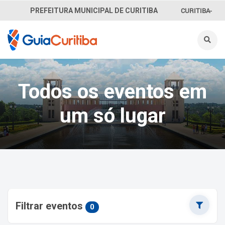
CURITIBA-
PREFEITURA MUNICIPAL DE CURITIBA
OUVE
156
INFORMAÇÃO
Todos os eventos em
SECRETARIAS
um só lugar
Filtrar eventos
0