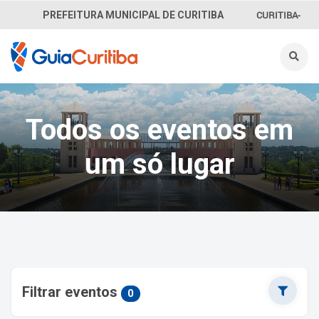
CURITIBA-
PREFEITURA MUNICIPAL DE CURITIBA
OUVE
156
INFORMAÇÃO
Todos os eventos em
SECRETARIAS
um só lugar
Filtrar eventos
0