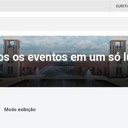
CURIT
os os eventos em um só l
Modo exibição