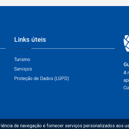
Links úteis
Turismo
Gu
Serviços
A 
Proteção de Dados (LGPD)
ap
Cur
eriência de navegação e fornecer serviços personalizados aos us