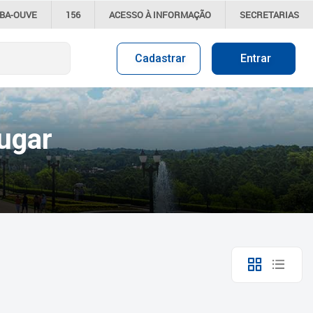
IBA-OUVE
156
ACESSO À
INFORMAÇÃO
SECRETARIAS
Cadastrar
Entrar
ugar