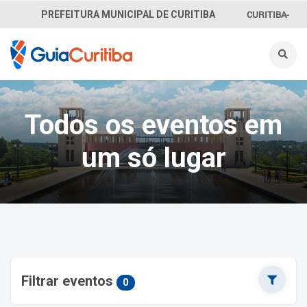
CURITIBA-
PREFEITURA MUNICIPAL DE CURITIBA
OUVE
156
INFORMAÇÃO
Todos os eventos em
SECRETARIAS
um só lugar
Filtrar eventos
0