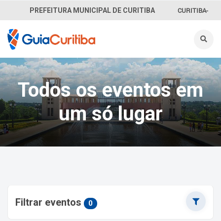
CURITIBA-
PREFEITURA MUNICIPAL DE CURITIBA
OUVE
156
INFORMAÇÃO
Todos os eventos em
SECRETARIAS
um só lugar
Filtrar eventos
0