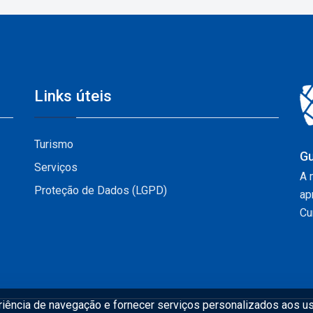
Links úteis
Turismo
Gu
Serviços
A 
Proteção de Dados (LGPD)
ap
Cur
eriência de navegação e fornecer serviços personalizados aos us