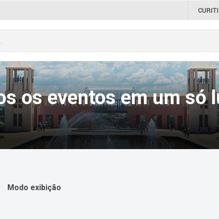
CURIT
os os eventos em um só l
Modo exibição