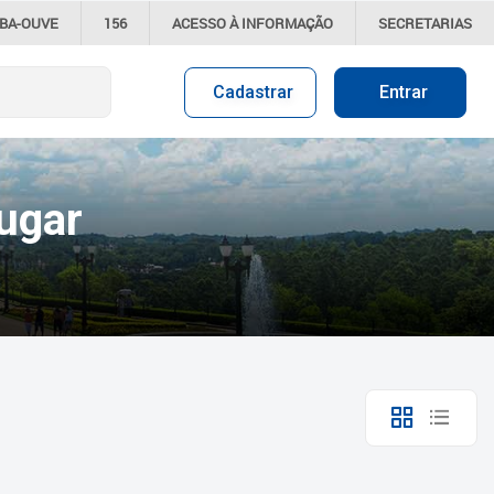
IBA-OUVE
156
ACESSO À
INFORMAÇÃO
SECRETARIAS
Cadastrar
Entrar
ugar