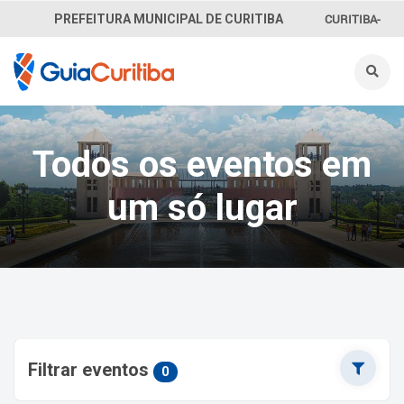
CURITIBA-
PREFEITURA MUNICIPAL DE CURITIBA
OUVE
156
INFORMAÇÃO
Todos os eventos em
SECRETARIAS
um só lugar
Filtrar eventos
0