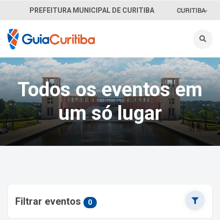
CURITIBA-
PREFEITURA MUNICIPAL DE CURITIBA
OUVE
156
INFORMAÇÃO
Todos os eventos em
SECRETARIAS
um só lugar
Filtrar eventos
0