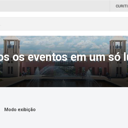
CURIT
os os eventos em um só l
Modo exibição