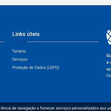
Links úteis
Turismo
Gu
Serviços
A 
Proteção de Dados (LGPD)
ap
Cur
eriência de navegação e fornecer serviços personalizados aos us