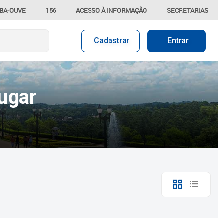
IBA-OUVE
156
ACESSO À
INFORMAÇÃO
SECRETARIAS
Cadastrar
Entrar
ugar