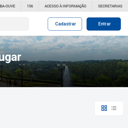
IBA-OUVE
156
ACESSO À
INFORMAÇÃO
SECRETARIAS
Cadastrar
Entrar
ugar