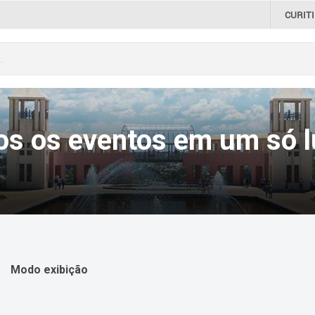
CURIT
os os eventos em um só l
Modo exibição