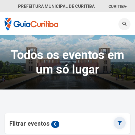
CURITIBA-
PREFEITURA MUNICIPAL DE CURITIBA
OUVE
156
INFORMAÇÃO
Todos os eventos em
SECRETARIAS
um só lugar
Filtrar eventos
0