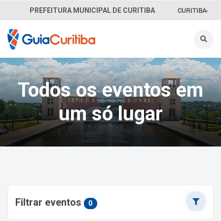
CURITIBA-
PREFEITURA MUNICIPAL DE CURITIBA
OUVE
156
INFORMAÇÃO
Todos os eventos em
SECRETARIAS
um só lugar
Filtrar eventos
0