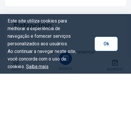
Este site utiliza cookies para
Patrocínio
melhorar a experiência de
navegação e fornecer serviços
personalizados aos usuários.
Ok
Ao continuar a navegar neste site,
você concorda com o uso de
cookies.
Saiba mais
EVENTOS
INÍCIO
INGRESSOS
Tags
bola de natal
bola gigante
Decoração natalina
Natal