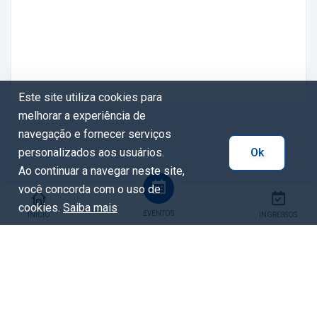
Este site utiliza cookies para
melhorar a experiência de
navegação e fornecer serviços
personalizados aos usuários.
Ok
Ao continuar a navegar neste site,
você concorda com o uso de
cookies.
Saiba mais
EVENTOS
INÍCIO
INGRESSOS
Compartilhar
Facebook
Whatsapp
X / Twitter
Copiar URL