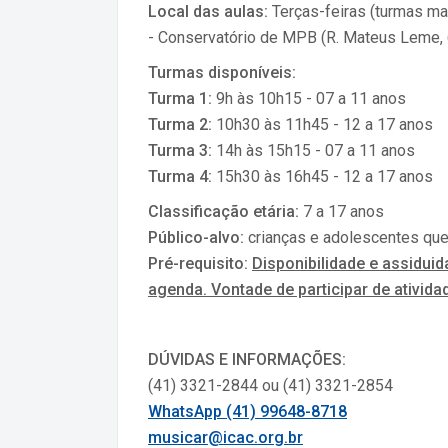
Local das aulas:
Terças-feiras (turmas man
- Conservatório de MPB (R. Mateus Leme, 
Turmas disponíveis:
Turma 1:
9h às 10h15 - 07 a 11 anos
Turma 2:
10h30 às 11h45 - 12 a 17 anos
Turma 3:
14h às 15h15 - 07 a 11 anos
Turma 4:
15h30 às 16h45 - 12 a 17 anos
Classificação etária:
7 a 17 anos
Público-alvo:
crianças e adolescentes que
Pré-requisito:
Disponibilidade e assidu
agenda. Vontade de participar de ativida
DÚVIDAS E INFORMAÇÕES:
(41) 3321-2844 ou (41) 3321-2854
WhatsApp (41) 99648-8718
musicar@icac.org.br