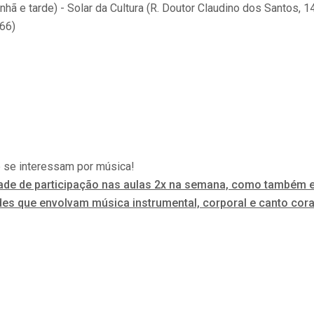
hã e tarde) - Solar da Cultura (R. Doutor Claudino dos Santos, 1
66)
 se interessam por música!
idade de participação nas aulas 2x na semana, como també
des que envolvam música instrumental, corporal e canto coral