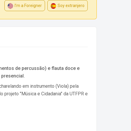
I’m a Foreigner
Soy extranjero
mentos de percussão) e flauta doce e
 presencial.
harelando em instrumento (Viola) pela
o projeto "Música e Cidadania" da UTFPR e