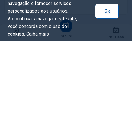
navegação e fornecer serviços
personalizados aos usuários.
Ok
Ao continuar a navegar neste site,
você concorda com o uso de
cookies.
Saiba mais
EVENTOS
INÍCIO
INGRESSOS
Tags
Natal
Natal de música
praça do athletico
torque
Compartilhar