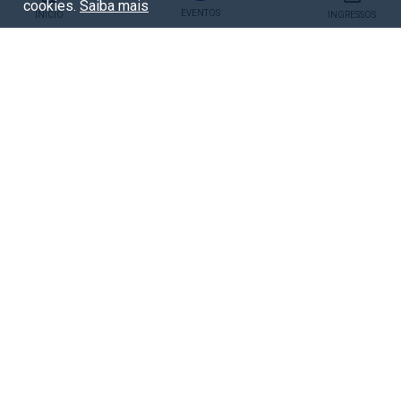
cookies.
Saiba mais
EVENTOS
INÍCIO
INGRESSOS
Patrocínio
Tags