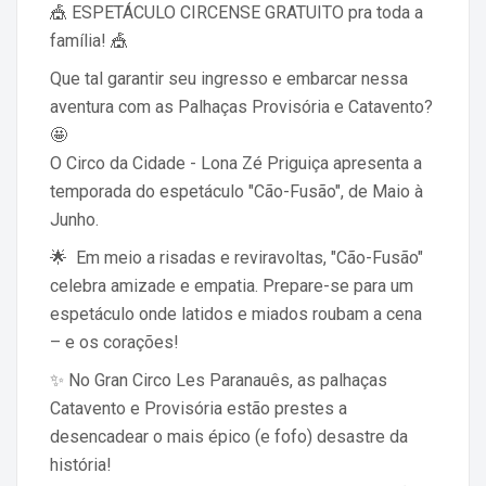
🎪 ESPETÁCULO CIRCENSE GRATUITO pra toda a
família! 🎪
Que tal garantir seu ingresso e embarcar nessa
aventura com as Palhaças Provisória e Catavento?
🤩
O Circo da Cidade - Lona Zé Priguiça apresenta a
temporada do espetáculo "Cão-Fusão", de Maio à
Junho.
🌟 Em meio a risadas e reviravoltas, "Cão-Fusão"
celebra amizade e empatia. Prepare-se para um
espetáculo onde latidos e miados roubam a cena
– e os corações!
✨ No Gran Circo Les Paranauês, as palhaças
Catavento e Provisória estão prestes a
desencadear o mais épico (e fofo) desastre da
história!